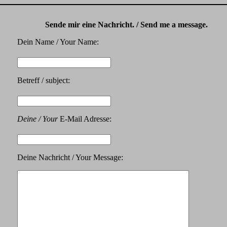
Sende mir eine Nachricht. / Send me a message.
Dein Name / Your Name:
Betreff / subject:
Deine / Your
E-Mail Adresse:
Deine Nachricht / Your Message: