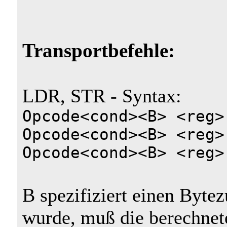
Transportbefehle:
LDR, STR - Syntax:
Opcode<cond><B> <reg>
Opcode<cond><B> <reg>
Opcode<cond><B> <reg>
B spezifiziert einen Byte
wurde, muß die berechnete