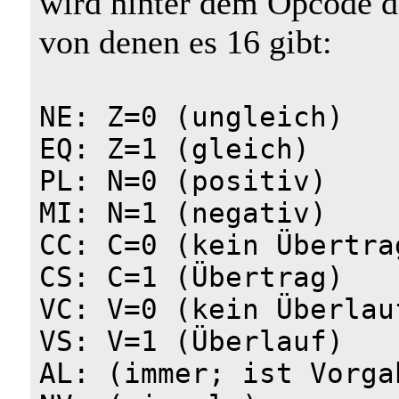
wird hinter dem Opcode d
von denen es 16 gibt:
NE: Z=0 (ungleich)
EQ: Z=1 (gleich)
PL: N=0 (positiv)
MI: N=1 (negativ)
CC: C=0 (kein Übertra
CS: C=1 (Übertrag)
VC: V=0 (kein Überlau
VS: V=1 (Überlauf)
AL: (immer; ist Vorga