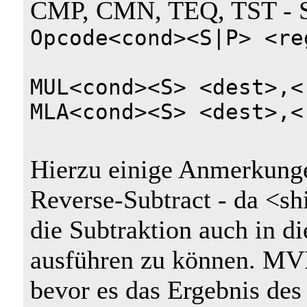
CMP, CMN, TEQ, TST - S
Opcode<cond><S|P> <re
MUL<cond><S> <dest>,<
MLA<cond><S> <dest>,<
Hierzu einige Anmerkung
Reverse-Subtract - da <shi
die Subtraktion auch in d
ausführen zu können. MVN 
bevor es das Ergebnis des 