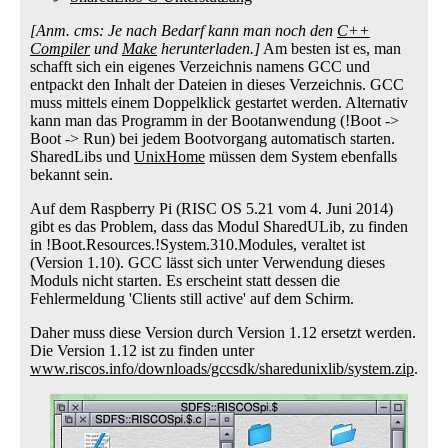
[Anm. cms: Je nach Bedarf kann man noch den
C++
Compiler
und
Make
herunterladen.]
Am besten ist es, man
schafft sich ein eigenes Verzeichnis namens GCC und
entpackt den Inhalt der Dateien in dieses Verzeichnis. GCC
muss mittels einem Doppelklick gestartet werden. Alternativ
kann man das Programm in der Bootanwendung (!Boot ->
Boot -> Run) bei jedem Bootvorgang automatisch starten.
SharedLibs und
UnixHome
müssen dem System ebenfalls
bekannt sein.
Auf dem Raspberry Pi (RISC OS 5.21 vom 4. Juni 2014)
gibt es das Problem, dass das Modul SharedULib, zu finden
in !Boot.Resources.!System.310.Modules, veraltet ist
(Version 1.10). GCC lässt sich unter Verwendung dieses
Moduls nicht starten. Es erscheint statt dessen die
Fehlermeldung 'Clients still active' auf dem Schirm.
Daher muss diese Version durch Version 1.12 ersetzt werden.
Die Version 1.12 ist zu finden unter
www.riscos.info/downloads/gccsdk/sharedunixlib/system.zip
.