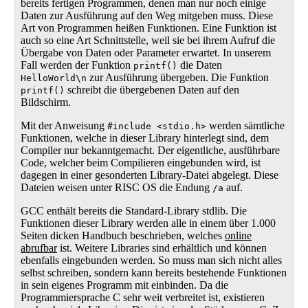
bereits fertigen Programmen, denen man nur noch einige
Daten zur Ausführung auf den Weg mitgeben muss. Diese
Art von Programmen heißen Funktionen. Eine Funktion ist
auch so eine Art Schnittstelle, weil sie bei ihrem Aufruf die
Übergabe von Daten oder Parameter erwartet. In unserem
Fall werden der Funktion
die Daten
printf()
zur Ausführung übergeben. Die Funktion
HelloWorld\n
schreibt die übergebenen Daten auf den
printf()
Bildschirm.
Mit der Anweisung
werden sämtliche
#include <stdio.h>
Funktionen, welche in dieser Library hinterlegt sind, dem
Compiler nur bekanntgemacht. Der eigentliche, ausführbare
Code, welcher beim Compilieren eingebunden wird, ist
dagegen in einer gesonderten Library-Datei abgelegt. Diese
Dateien weisen unter RISC OS die Endung
auf.
/a
GCC enthält bereits die Standard-Library stdlib. Die
Funktionen dieser Library werden alle in einem über 1.000
Seiten dicken Handbuch beschrieben, welches
online
abrufbar
ist. Weitere Libraries sind erhältlich und können
ebenfalls eingebunden werden. So muss man sich nicht alles
selbst schreiben, sondern kann bereits bestehende Funktionen
in sein eigenes Programm mit einbinden. Da die
Programmiersprache C sehr weit verbreitet ist, existieren