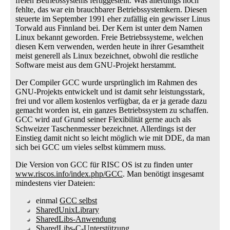
freien Betriebssystems fertiggestellt. Was allerdings noch
fehlte, das war ein brauchbarer Betriebssystemkern. Diesen
steuerte im September 1991 eher zufällig ein gewisser Linus
Torwald aus Finnland bei. Der Kern ist unter dem Namen
Linux bekannt geworden. Freie Betriebssysteme, welchen
diesen Kern verwenden, werden heute in ihrer Gesamtheit
meist generell als Linux bezeichnet, obwohl die restliche
Software meist aus dem GNU-Projekt herstammt.
Der Compiler GCC wurde ursprünglich im Rahmen des
GNU-Projekts entwickelt und ist damit sehr leistungsstark,
frei und vor allem kostenlos verfügbar, da er ja gerade dazu
gemacht worden ist, ein ganzes Betriebssystem zu schaffen.
GCC wird auf Grund seiner Flexibilität gerne auch als
Schweizer Taschenmesser bezeichnet. Allerdings ist der
Einstieg damit nicht so leicht möglich wie mit DDE, da man
sich bei GCC um vieles selbst kümmern muss.
Die Version von GCC für RISC OS ist zu finden unter
www.riscos.info/index.php/GCC
. Man benötigt insgesamt
mindestens vier Dateien:
einmal
GCC selbst
SharedUnixLibrary
SharedLibs-Anwendung
SharedLibs-C-Unterstützung