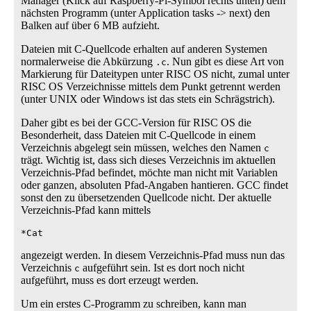
Manager (Klick auf Raspberry-Pi-Symbol rechts unten) dem
nächsten Programm (unter Application tasks -> next) den
Balken auf über 6 MB aufzieht.
Dateien mit C-Quellcode erhalten auf anderen Systemen
normalerweise die Abkürzung
. Nun gibt es diese Art von
.c
Markierung für Dateitypen unter RISC OS nicht, zumal unter
RISC OS Verzeichnisse mittels dem Punkt getrennt werden
(unter UNIX oder Windows ist das stets ein Schrägstrich).
Daher gibt es bei der GCC-Version für RISC OS die
Besonderheit, dass Dateien mit C-Quellcode in einem
Verzeichnis abgelegt sein müssen, welches den Namen
c
trägt. Wichtig ist, dass sich dieses Verzeichnis im aktuellen
Verzeichnis-Pfad befindet, möchte man nicht mit Variablen
oder ganzen, absoluten Pfad-Angaben hantieren. GCC findet
sonst den zu übersetzenden Quellcode nicht. Der aktuelle
Verzeichnis-Pfad kann mittels
*Cat
angezeigt werden. In diesem Verzeichnis-Pfad muss nun das
Verzeichnis
aufgeführt sein. Ist es dort noch nicht
c
aufgeführt, muss es dort erzeugt werden.
Um ein erstes C-Programm zu schreiben, kann man