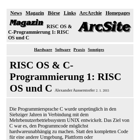
News
Magazin
Börse
Links
ArcArchie
Homepages
RISC OS &
C-Programmierung 1: RISC
OS und C
Hardware
Software
Praxis
Sonstiges
RISC OS & C-
Programmierung 1: RISC
OS und C
Alexander Ausserstorfer
2. 1. 2015
Die Programmiersprache C wurde ursprünglich in den
Siebziger Jahren in Verbindung mit dem
Mehrbenutzerbetriebssystem UNIX entwickelt. Das Ziel von
C war es, den Programmcode möglichst
hardwareunabhängig zu machen. Statt den kompletten Code
für eine andere Umgebung, Plattform oder