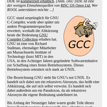
DDE ist
kommerziell erhältlich
.
[Anm. cms: DDE ist eine
der wenigen Einnahmequellen von
RISC OS Open Ltd.
Wer
ROOL unterstützen möchte ...]
GCC stand ursprünglich für GNU
C-Compiler, wurde aber später um
andere Programmiersprachen
erweitert, weshalb die Abkürzung
heute die Bedeutung
GNU
Compiler Collection
erhalten hat.
GNU ist eine von Richard
Stallman, ehemaliger Mitarbeiter
am Massachusetts Institute of
Technology (kurz MIT) in den
USA, in den Achtziger Jahren gegründete Softwareinitiative
zur Schaffung eines freien Betriebssystems. Dieses
Betriebssystem orientiert sich stark an UNIX.
Die Bezeichnung GNU steht für GNU's not UNIX. Es
handelt sich dabei um ein rekursives Akronym, das heißt eine
Abkürzung, die auf sich selbst verweist. Es handelt sich
dabei außerdem um ein Paradoxon, da als rekursives
Akronym die eigene Bedeutung undefiniert ist.
Bis Anfang der Neunziger Jahre waren große Teile dieses