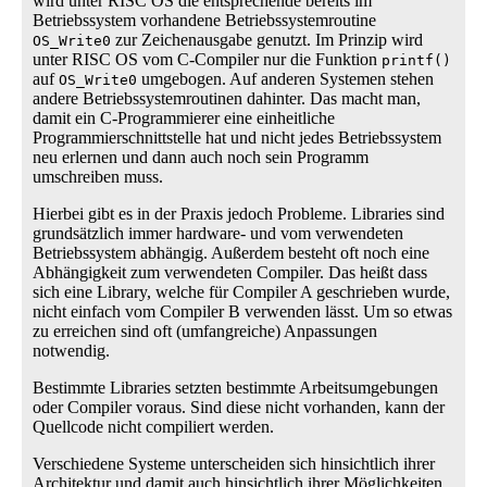
wird unter RISC OS die entsprechende bereits im
Betriebssystem vorhandene Betriebssystemroutine
zur Zeichenausgabe genutzt. Im Prinzip wird
OS_Write0
unter RISC OS vom C-Compiler nur die Funktion
printf()
auf
umgebogen. Auf anderen Systemen stehen
OS_Write0
andere Betriebssystemroutinen dahinter. Das macht man,
damit ein C-Programmierer eine einheitliche
Programmierschnittstelle hat und nicht jedes Betriebssystem
neu erlernen und dann auch noch sein Programm
umschreiben muss.
Hierbei gibt es in der Praxis jedoch Probleme. Libraries sind
grundsätzlich immer hardware- und vom verwendeten
Betriebssystem abhängig. Außerdem besteht oft noch eine
Abhängigkeit zum verwendeten Compiler. Das heißt dass
sich eine Library, welche für Compiler A geschrieben wurde,
nicht einfach vom Compiler B verwenden lässt. Um so etwas
zu erreichen sind oft (umfangreiche) Anpassungen
notwendig.
Bestimmte Libraries setzten bestimmte Arbeitsumgebungen
oder Compiler voraus. Sind diese nicht vorhanden, kann der
Quellcode nicht compiliert werden.
Verschiedene Systeme unterscheiden sich hinsichtlich ihrer
Architektur und damit auch hinsichtlich ihrer Möglichkeiten