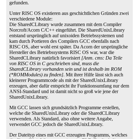
gefunden.
Unter RISC OS existieren aus geschichtlichen Gründen zwei
verschiedene Module:
Die SharedCLibrary wurde zusammen mit dem Compiler
Norcroft/Acorn C/C++ eingeführt. Die SharedUnixLibrary
entstand ursprünglich auf unixoiden Betriebssystemen und
kam durch Portieren des Compilers GCC ebenfalls nach
RISC OS, aber wohl erst später. Da Acorn der ursprüngliche
Hersteller des Betriebssystems RISC OS war, war die
SharedCLibrary natürlich favorisiert
[Anm. cms: Da Teile
von RISC OS in C geschrieben sind, muss die
SharedCLibrary vorhanden sein und ist deshalb im ROM
(*ROMModules) zu finden]
. Mit ihrer Hilfe lässt sich auch
kleinerer Programmcode als mit der SharedUnixLibrary
erzeugen, aber dafür entspricht ihr Funktionsumfang nur dem
ANSI-Standard und ist damit nicht so groß wie jene der
SharedUnixLibrary.
Mit GCC lassen sich grundsätzlich Programme erstellen,
welche die SharedUnixLibrary oder die SharedCLibrary
verwenden. Als Standard, also ohne weitere Angabe,
verwendet GCC jedoch die SharedUnixLibrary.
Der Dateityp eines mit GCC erzeugten Programms, welches