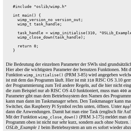
   #include "oslib/wimp.h"

   int main() {

     wimp_version_no version_out;

     wimp_t task_handle;

     task_handle = wimp_initialise(310, "OSLib_Example
     wimp_close_down(task_handle);

     return 0;

   }

Die Bedeutung der einzelnen Parameter der SWIs sind grundsätzli
Hier aber die wichtigsten Parameter der benutzen Funktionen. Mit 
Funktion
(PRM 3-85) wird angegeben welche 
wimp_initialise()
ist mit dem das Programm läuft. Hier ist mit
RISC OS 3.10 geme
310
der Programmierung zum Teil andere Regeln, auf die hier nicht ei
die zum Beispiel nur ab RISC OS 4.0 funktioniert, muss man
a
400
Parameter gibt man dem Betriebssystem den Namen des Program
kann man dann im Taskmanager sehen. Den Taskmanager kann man
Switcher, das Raspberry Pi Symbol rechts unten, öffnen. Unter
App
dann die Anwendungen. Damit hat man eine Task (englisch für Au
Mit der Funktion
(PRM 3-175) meldet man di
wimp_close_down()
Programm oben ist nicht nur sehr kurz, sondern auch ohne Nutzen
OSLib_Example 1
beim Betriebssystem an um es sofort wieder ab