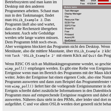
Betriebssystem und man kann im
Desktop mit den anderen
Programmen arbeiten. Schaut man
nun in den Taskmanager, findet
man
. Das
OSLib_Example 2
Programm läuft also und wartet,
dass es die Rechenzeit übergeben
bekommt. Auch sehr Geduldige
werden sehr lange warten müssen.
Dem Programm fehlt noch etwas.
Aber wenigstens blockiert das Programm nicht den Desktop. Wenn
Menütaste, also die mittlere Maustaste, über
klic
OSLib_Example 2
von
mit einem Klick auf
das Pro
Task 'OSLib_Example 2'
Quit
Wenn RISC OS sich an Multitaskingprogramme wendet, so geschieht
empfangen werden. Es gibt eine Reihe von Ereignisse
wimp_poll()
Ereignisse wenn man im Bereich des Programms mit der Maus klickt,
weiter. Jedes der Ereignisse hat einen eigenen Code, also eine Nu
Programm auswerten und dann zum Beispiel das Programmfenster s
von
liefert hier die vorliegende Ereignisnummer in d
wimp_poll()
Ereignis schreibt dabei zusätzliche Informationen in den Datenblock
Programm muss auf entsprechende Ereignisse reagieren und dabei 
auswerten. Näheres dazu steht in den PRMs, aber leider sind dort 
aufgeführt. C und vor allem OSLib werden dort generell nicht behan