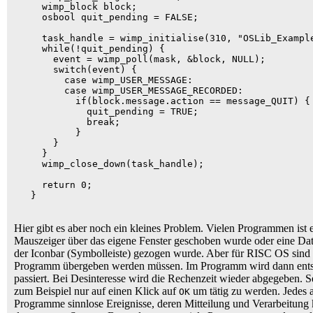
     wimp_block block;

     osbool quit_pending = FALSE;

     task_handle = wimp_initialise(310, "OSLib_Example
     while(!quit_pending) {

       event = wimp_poll(mask, &block, NULL);

       switch(event) {

         case wimp_USER_MESSAGE:

         case wimp_USER_MESSAGE_RECORDED:

           if(block.message.action == message_QUIT) {

             quit_pending = TRUE;

             break;

           }

       }

     }

     wimp_close_down(task_handle);

     return 0;

   }

Hier gibt es aber noch ein kleines Problem. Vielen Programmen ist 
Mauszeiger über das eigene Fenster geschoben wurde oder eine Da
der Iconbar (Symbolleiste) gezogen wurde. Aber für RISC OS sind d
Programm übergeben werden müssen. Im Programm wird dann ents
passiert. Bei Desinteresse wird die Rechenzeit wieder abgegeben. 
zum Beispiel nur auf einen Klick auf
um tätig zu werden. Jedes a
OK
Programme sinnlose Ereignisse, deren Mitteilung und Verarbeitung 