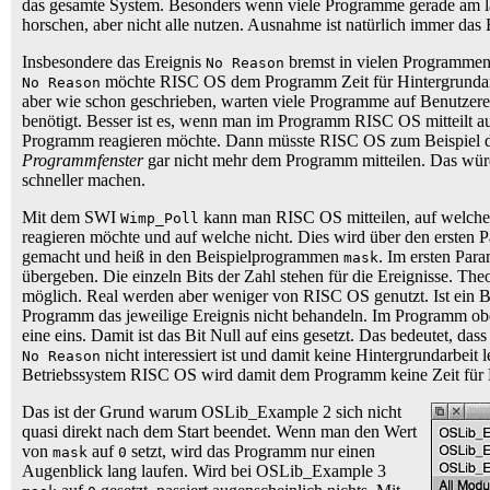
das gesamte System. Besonders wenn viele Programme gerade am lau
horschen, aber nicht alle nutzen. Ausnahme ist natürlich immer das
Insbesondere das Ereignis
bremst in vielen Programmen
No Reason
möchte RISC OS dem Programm Zeit für Hintergrundarb
No Reason
aber wie schon geschrieben, warten viele Programme auf Benutzer
benötigt. Besser ist es, wenn man im Programm RISC OS mitteilt au
Programm reagieren möchte. Dann müsste RISC OS zum Beispiel d
Programmfenster
gar nicht mehr dem Programm mitteilen. Das wür
schneller machen.
Mit dem SWI
kann man RISC OS mitteilen, auf welche
Wimp_Poll
reagieren möchte und auf welche nicht. Dies wird über den ersten 
gemacht und heiß in den Beispielprogrammen
. Im ersten Para
mask
übergeben. Die einzeln Bits der Zahl stehen für die Ereignisse. The
möglich. Real werden aber weniger von RISC OS genutzt. Ist ein Bi
Programm das jeweilige Ereignis nicht behandeln. Im Programm obe
eine eins. Damit ist das Bit Null auf eins gesetzt. Das bedeutet, da
nicht interessiert ist und damit keine Hintergrundarbeit 
No Reason
Betriebssystem RISC OS wird damit dem Programm keine Zeit für Hi
Das ist der Grund warum OSLib_Example 2 sich nicht
quasi direkt nach dem Start beendet. Wenn man den Wert
von
auf
setzt, wird das Programm nur einen
mask
0
Augenblick lang laufen. Wird bei OSLib_Example 3