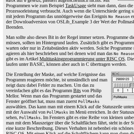
auf
gesetzt, passiert augenscheinlich nichts. Mit
mask
0
Programmen wie zum Beispiel
TaskUsage
sieht man dann, dass die
Prozessorleistung verbraucht. Auch wenn die Unterschiede gering s
mit jedem Programm das unnötigerweise das Ereignis
er
No Reason
der Downloadversion von OSLib_Example 3 der Wert der Pollmaske 
Beenden.
Man sollte also dieses Bit in der Regel immer setzen. Programme di
müssen, sollten im Hintergrund laufen. Zusätzlich gibt es Programm
warten oder nur in Zeitabständen aktiv werden. Solche Programme
agieren als hier beschrieben und bei denen wird man das
No Reaso
gibt es im Artikel
Multitaskingprogrammierung unter RISC OS
. Di
laufen unter BASIC, können aber auch in C übertragen werden.
Die Erstellung der Maske, auf welche Ereignisse das
Programm reagieren möchte, ist umständlich und man
neigt dazu dabei Fehler zu machen. Um das zu
vereinfachen gibt es das Programm
Bits
von Philip
Mellor. Wenn man das Programm gestartet und das
Fenster geöffnet hat, muss man zuerst
PollMasks
auswählen. Das kann man mit einem Klick auf die Statuszeile unt
mit der Auswahl von
im Menü erreichen. In der Statusze
PollMasks
sehen,
. Im Fensters gibt es eine Reihe von kleinen unbe
PollMasks
man mit dem Mauszeiger über die Schaltflächen fährt, steht in der 
eine kurze Beschreibung. Dieses Verhalten ist nebenbei ein schönes 
RISC OS. Mit einen Klick auf die Schaltflächern kann man dann die