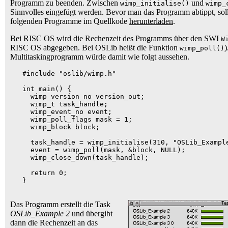
Programm zu beenden. Zwischen
und
wimp_initialise()
wimp_
Sinnvolles eingefügt werden. Bevor man das Programm abtippt, sollt
folgenden Programme im Quellkode
herunterladen
.
Bei RISC OS wird die Rechenzeit des Programms über den SWI
W
RISC OS abgegeben. Bei OSLib heißt die Funktion
)
wimp_poll()
Multitaskingprogramm würde damit wie folgt aussehen.
   #include "oslib/wimp.h"

   int main() {

     wimp_version_no version_out;

     wimp_t task_handle;

     wimp_event_no event;

     wimp_poll_flags mask = 1;

     wimp_block block;

     task_handle = wimp_initialise(310, "OSLib_Example
     event = wimp_poll(mask, &block, NULL);

     wimp_close_down(task_handle);

     return 0;

   }

Das Programm erstellt die Task
OSLib_Example 2
und übergibt
dann die Rechenzeit an das