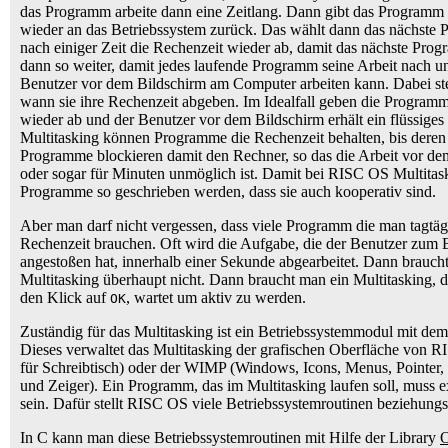
das Programm arbeite dann eine Zeitlang. Dann gibt das Programm 
wieder an das Betriebssystem zurück. Das wählt dann das nächste 
nach einiger Zeit die Rechenzeit wieder ab, damit das nächste Pro
dann so weiter, damit jedes laufende Programm seine Arbeit nach u
Benutzer vor dem Bildschirm am Computer arbeiten kann. Dabei st
wann sie ihre Rechenzeit abgeben. Im Idealfall geben die Programme
wieder ab und der Benutzer vor dem Bildschirm erhält ein flüssiges
Multitasking können Programme die Rechenzeit behalten, bis deren 
Programme blockieren damit den Rechner, so das die Arbeit vor de
oder sogar für Minuten unmöglich ist. Damit bei RISC OS Multitask
Programme so geschrieben werden, dass sie auch kooperativ sind.
Aber man darf nicht vergessen, dass viele Programm die man tagtägli
Rechenzeit brauchen. Oft wird die Aufgabe, die der Benutzer zum 
angestoßen hat, innerhalb einer Sekunde abgearbeitet. Dann brauc
Multitasking überhaupt nicht. Dann braucht man ein Multitasking, 
den Klick auf
, wartet um aktiv zu werden.
OK
Zuständig für das Multitasking ist ein Betriebssystemmodul mit
Dieses verwaltet das Multitasking der grafischen Oberfläche von 
für Schreibtisch) oder der WIMP (Windows, Icons, Menus, Pointer,
und Zeiger). Ein Programm, das im Multitasking laufen soll, muss 
sein. Dafür stellt RISC OS viele Betriebssystemroutinen beziehungs
In C kann man diese Betriebssystemroutinen mit Hilfe der Library