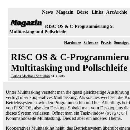
News
Magazin
Börse
Links
ArcArchie
RISC OS & C-Programmierung 5:
Multitasking und Pollschleife
Hardware
Software
Praxis
Sonstiges
RISC OS & C-Programmieru
Multitasking und Pollschleife
Carlos Michael Santillán
14. 4. 2015
Unter Multitasking versteht man die quasi gleichzeitige Ausführ
verfügt über kooperatives Multitasking. Als solches wechselt die K
Betriebssystem sowie den Programmen hin und her. Allerdings betrif
von RISC OS, also den Desktop. Sobald man vom Desktop aus die
dieses System verlassen. Öffnet man ein Taskwindow (
Strg/Ctrl 
Kommandozeile Multitasking. Dies ist aber ein anderes Thema.
Kooperatives Multitasking heißt, das Betriebssystem übergibt ein