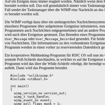
Auf ein Ereignis muss immer reagiert werden. Nämlich wenn dem P
beendet werden soll. Das soll grundsätzlich immer vom Taskmanage
Fall sendet der Taskmanager über die WIMP eine Nachricht an das 
es beendet werden soll.
Die WIMP verfügt dazu über ein umfangreiches Nachrichtensystem
einzelnen Programme über aufgetretene Ereignisse informieren, so
Programmen auch Nachrichten entgegennehmen und an andere Prog
wird auch über Ereignisse gesteuert. Das Beenden eines Programme
oder
gesendet. Für beide 
User_Message
User_Message_Recorded
von Nachrichten. Die Informationen zu den vorhandenen Ereignisse
Programm werden in einen vorher zu reservierenden Datenblock ge
Ein kooperatives Multitasking-Programm für RISC OS soll nun im 
zentrale Poll-Schleife durchlaufen, in welcher es auf die Ereignisse
Programm wird das über die While-Schleife erledigt, die beendigt 
auftritt. Dann wird das Programm beendet.
   #include "oslib/wimp.h"

   #include <stdbool.h>

   int main()

   {

     wimp_version_no version_out;

     wimp_t task_handle;

     wimp_event_no event;

     wimp_poll_flags mask = 1;
