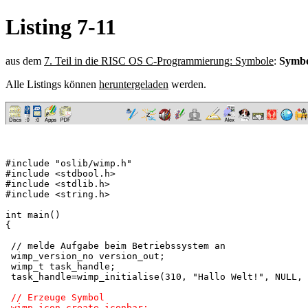
Listing 7-11
aus dem
7. Teil in die RISC OS C-Programmierung: Symbole
:
Symbo
Alle Listings können
heruntergeladen
werden.
#include "oslib/wimp.h"

#include <stdbool.h>

#include <stdlib.h>

#include <string.h>

int main()

{

 // melde Aufgabe beim Betriebssystem an

 wimp_version_no version_out;

 wimp_t task_handle;

 task_handle=wimp_initialise(310, "Hallo Welt!", NULL, 
// Erzeuge Symbol

 wimp_icon_create iconbar;
