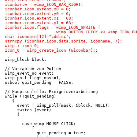
 iconbar.w = wimp_ICON_BAR_RIGHT;

 iconbar.icon.extent.x0 = 0;

 iconbar.icon.extent.y0 = 0;

 iconbar.icon.extent.x1 = 68;

 iconbar.icon.extent.y1 = 68;

 iconbar.icon.flags = wimp_ICON_SPRITE |

                      wimp_BUTTON_CLICK << wimp_ICON_BU
 char iconname[12]="cddisc";

 strncpy (iconbar.icon.data.sprite, iconname, 7);

 wimp_i icon_0;

 icon_0 = wimp_create_icon (&iconbar);
;

 wimp_block block;

 // Variablen zum Pollen

 wimp_event_no event;

 wimp_poll_flags mask=1;

 osbool quit_pending = FALSE;

 // Hauptschleife; Ereignisverarbeitung

 while (!quit_pending)

    {

      event = wimp_poll(mask, &block, NULL);

      switch (event)

      {

        case wimp_MOUSE_CLICK:

            {

              quit_pending = true;
