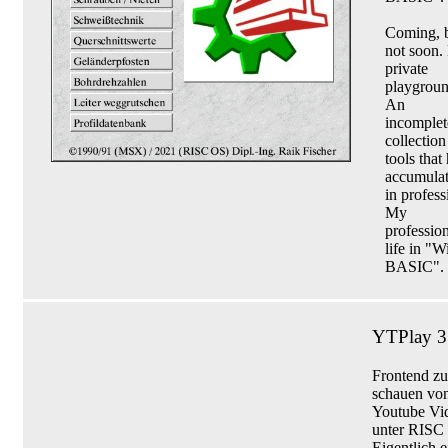
Coming, 
not soon.
private
playgroun
An
incomplet
collection
tools that
accumula
in profess
My
profession
life in "
BASIC". ;
YTPlay 3
Frontend z
schauen vo
Youtube Vi
unter RISC
Eigentlich e