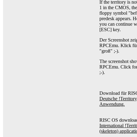
If the territory is no
1 in the CMOS, th
floppy symbol "bef
predesk appears. H
you can continue w
[ESC] key.
Der Screenshot zei
RPCEmu. Klick fü
"groß" ;-).
The screenshot sh
RPCEmu. Click for
;-).
Download für RIS
Deutsche !Territory
Anwendung.
RISC OS downloa
International !Terri
(skeleton) applicati