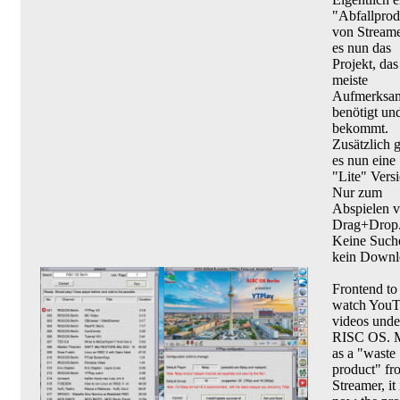
"Abfallprod
von Streamer
es nun das
Projekt, das
meiste
Aufmerksam
benötigt un
bekommt.
Zusätzlich g
es nun eine
"Lite" Versi
Nur zum
Abspielen v
Drag+Drop
Keine Such
kein Downl
Frontend to
watch YouT
videos unde
RISC OS. 
as a "waste
product" fr
Streamer, it 