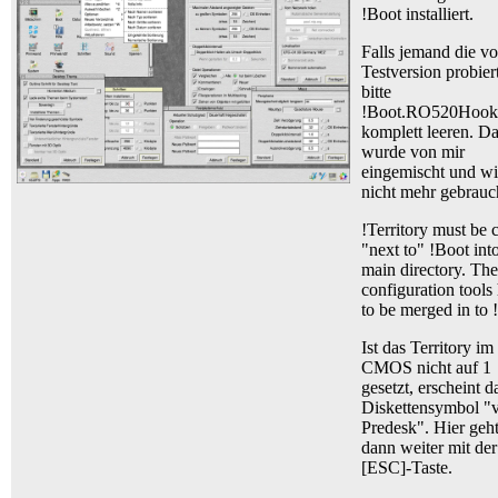
!Boot installiert.
Falls jemand die v
Testversion probiert
bitte
!Boot.RO520Hook
komplett leeren. D
wurde von mir
eingemischt und wi
nicht mehr gebrauc
!Territory must be 
"next to" !Boot int
main directory. The
configuration tools
to be merged in to 
Ist das Territory im
CMOS nicht auf 1
gesetzt, erscheint d
Diskettensymbol "
Predesk". Hier geht
dann weiter mit der
[ESC]-Taste.