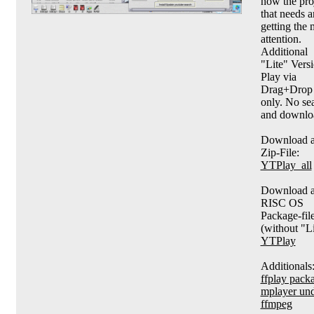
now the pro
that needs a
getting the 
attention.
Additional
"Lite" Versi
Play via
Drag+Drop
only. No se
and downlo
Download a
Zip-File:
YTPlay_all
Download a
RISC OS
Package-fil
(without "Li
YTPlay
Additionals
ffplay pack
mplayer un
ffmpeg