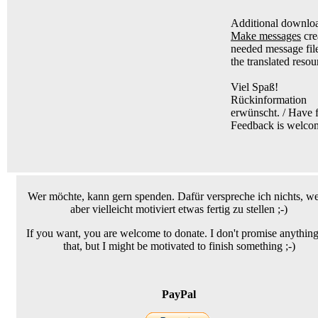
Additional downlo
Make messages
cre
needed message fil
the translated resou
Viel Spaß!
Rückinformation
erwünscht. / Have 
Feedback is welco
Wer möchte, kann gern spenden. Dafür verspreche ich nichts, w
aber vielleicht motiviert etwas fertig zu stellen ;-)
If you want, you are welcome to donate. I don't promise anything
that, but I might be motivated to finish something ;-)
PayPal