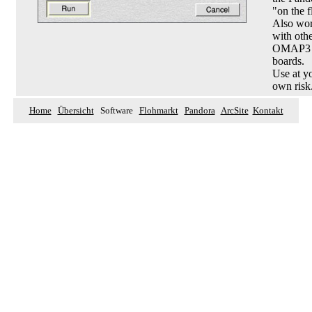
"on the f
Also wo
with oth
OMAP3
boards.
Use at y
own risk
Home
Übersicht
Software
Flohmarkt
Pandora
ArcSite
Kontakt