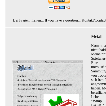
Bei Fragen, fragen... If you have a question...
Kontakt/Contac
Metall
Kommt, a
nicht bald
Meine pri
Spielwies
Eine
unvollstä
Sammlun
von Tools
sich beruf
angesamm
haben. M
berufliche
Leben in
"Wimp
BASIC". ;