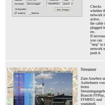
Checks
whether t
network i
active,
the cable 
plugged i
etc.
If necessa
you can
"step" to 
network t
push it.
Streamer
Zum Ansehen u
Aufnehmen von
freien
Streamingangeb
Braucht FFPlay,
FFMPEG und
youtubedl.