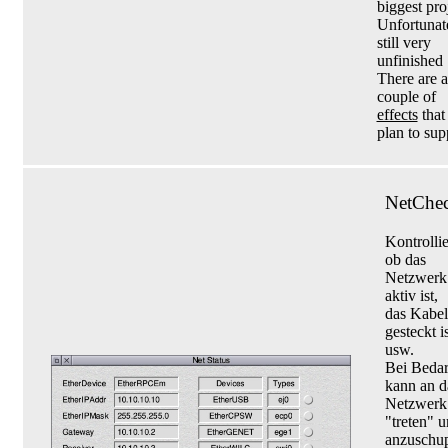
biggest pro
Unfortunat
still very
unfinished
There are a
couple of
effects
that 
plan to sup
NetChe
Kontrollie
ob das
Netzwerk
aktiv ist,
das Kabel
gesteckt is
usw.
Bei Bedar
kann an d
Netzwerk
"treten" 
anzuschu