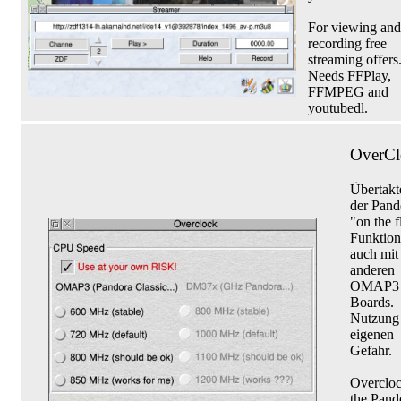
For viewing and
recording free
streaming offers
Needs FFPlay,
FFMPEG and
youtubedl.
OverCl
Übertakt
der Pand
"on the f
Funktion
auch mit
anderen
OMAP3
Boards.
Nutzung 
eigenen
Gefahr.
Overcloc
the Pand