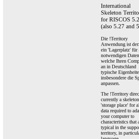
International
Skeleton Territ
for RISCOS 5.
(also 5.27 and 
Die !Territory
Anwendung ist derz
ein 'Lagerplatz' für 
notwendigen Daten
welche Ihren Comp
an in Deutschland
typische Eigenheite
insbesondere die S
anpassen.
The !Territory direc
currently a skeleton
'storage place' for a
data required to ad
your computer to
characteristics that 
typical in the suppo
territory, in particul
language.