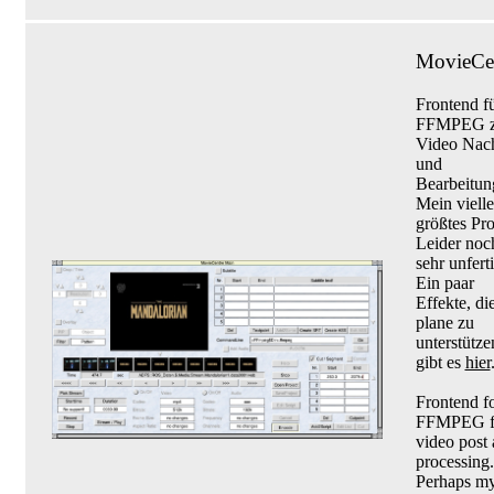
MovieCe
Frontend f
FFMPEG z
Video Nac
und
Bearbeitun
Mein vielle
größtes Pro
Leider noc
sehr unfert
Ein paar
Effekte, di
plane zu
unterstütze
gibt es
hier
Frontend f
FFMPEG f
video post
processing.
Perhaps m