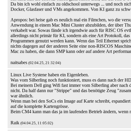
Da bin ich wohl einfach zu oldschool unterwegs ... und noch nich
Docker, Glasfaser und VMs angekommen. Von KI ganz zu schw
Apropos: bei heise gab es neulich mal ein Filmchen, wo die vers
Anwendung in einem Mac Mini Cluster abzubilden, der über Thu
verkabelt war. Sowas fände ich irgendwie auch für RISC OS evt
allerdings nicht primär für KI, sondern als eine Art Protokoll, d
Programmen genutzt werden kann. Wenn das Teil Ethernet sprich
nichts dagegen auf der anderen Seite eine non-RISCOS Maschine
Mac zu haben, die dann SMP kann oder auf andere Art performant
naitsabes
(02.04.25, 21:32.04)
Linux Live Systene haben ein Eigenleben.
Was vom Silberling noch funktioniert, muss es dann nach der HD 
Bei meinem Dell ging Wifi fast immer vom Silberling aber nach d
nicht. Da half dann nur "Strippe" und das benötigte Zeug "zusa
war ähnlich.
Wenn man bei den SoCs ein Image auf Karte schreibt, espandiert d
auf die komplette Kartengrösse.
Beim CM4 kann man das ja im laufenden Betrieb ändern, wenn 
Raik
(04.04.25, 11:05.02)