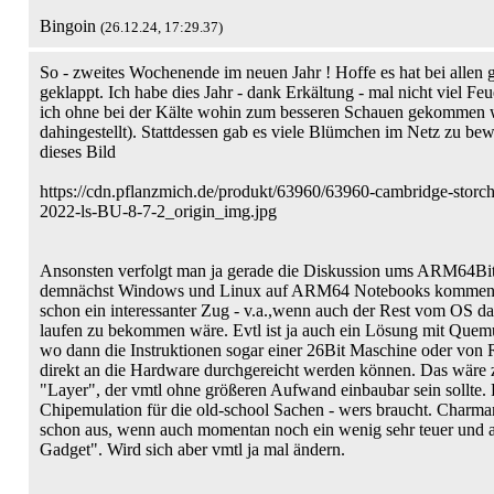
Bingoin
(26.12.24, 17:29.37)
So - zweites Wochenende im neuen Jahr ! Hoffe es hat bei allen
geklappt. Ich habe dies Jahr - dank Erkältung - mal nicht viel F
ich ohne bei der Kälte wohin zum besseren Schauen gekommen w
dahingestellt). Stattdessen gab es viele Blümchen im Netz zu be
dieses Bild
https://cdn.pflanzmich.de/produkt/63960/63960-cambridge-storc
2022-ls-BU-8-7-2_origin_img.jpg
Ansonsten verfolgt man ja gerade die Diskussion ums ARM64Bi
demnächst Windows und Linux auf ARM64 Notebooks kommen we
schon ein interessanter Zug - v.a.,wenn auch der Rest vom OS d
laufen zu bekommen wäre. Evtl ist ja auch ein Lösung mit Quem
wo dann die Instruktionen sogar einer 26Bit Maschine oder vo
direkt an die Hardware durchgereicht werden können. Das wäre 
"Layer", der vmtl ohne größeren Aufwand einbaubar sein sollte. 
Chipemulation für die old-school Sachen - wers braucht. Charma
schon aus, wenn auch momentan noch ein wenig sehr teuer und a
Gadget". Wird sich aber vmtl ja mal ändern.