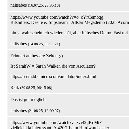
naitsabes
(16.07.25, 23:35.16)
https://www.youtube.com/watch?v=o_cYrCembqg
Bitshifters, Desire & Slipstream - Allstar Megademo (2025 Aco
bin ja wahrscheinlich wieder spät, aber hübsches Demo. Fast mit
naitsabes
(14.08.25, 00:11.21)
Erinnert an bessere Zeiten ;-)
Ist SarahW = Sarah Walker, die von Arculator?
https://b-em.bbcmicro.com/arculator/index.html
Raik
(20.08.25, 06:15.08)
Das ist gut möglich.
naitsabes
(21.08.25, 13:09.07)
https://www.youtube.com/watch?v=zvv06jKcMtE
vielleicht ja interessant. A 420/1 beim Hardwarebastler.