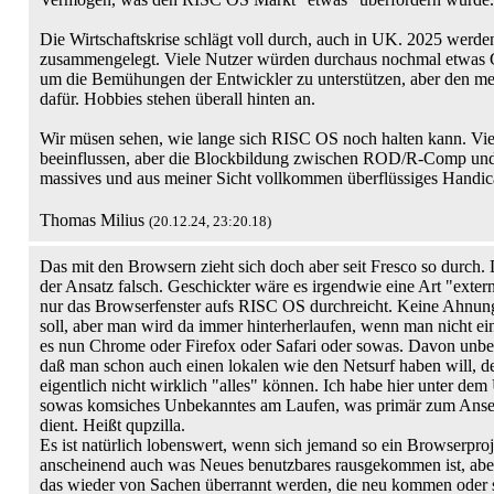
Die Wirtschaftskrise schlägt voll durch, auch in UK. 2025 werd
zusammengelegt. Viele Nutzer würden durchaus nochmal etwas G
um die Bemühungen der Entwickler zu unterstützen, aber den mei
dafür. Hobbies stehen überall hinten an.
Wir müsen sehen, wie lange sich RISC OS noch halten kann. Vie
beeinflussen, aber die Blockbildung zwischen ROD/R-Comp un
massives und aus meiner Sicht vollkommen überflüssiges Handic
Thomas Milius
(20.12.24, 23:20.18)
Das mit den Browsern zieht sich doch aber seit Fresco so durch. 
der Ansatz falsch. Geschickter wäre es irgendwie eine Art "exte
nur das Browserfenster aufs RISC OS durchreicht. Keine Ahnun
soll, aber man wird da immer hinterherlaufen, wenn man nicht ein
es nun Chrome oder Firefox oder Safari oder sowas. Davon unbe
daß man schon auch einen lokalen wie den Netsurf haben will, d
eigentlich nicht wirklich "alles" können. Ich habe hier unter de
sowas komsiches Unbekanntes am Laufen, was primär zum Anse
dient. Heißt qupzilla.
Es ist natürlich lobenswert, wenn sich jemand so ein Browserpr
anscheinend auch was Neues benutzbares rausgekommen ist, aber 
das wieder von Sachen überrannt werden, die neu kommen oder 