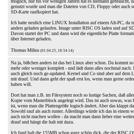
möglich, nur bis vor wenigen Jahren hat es niemand gebraucht, da
genutzt wurde und man die Dateien von CD, Floppy oder auch 
SD-Karte raufkopiert hat.
Ich hatte neulich eine LINUX Installation auf einem Alt-PC, da is
anders geladen gelaufen. Image unter RISC OS laden und auf SD
Davon startet der PC und dann wird die eigentliche Platte forma
über Internet geladen.
Thomas Milius
(01.04.25, 18:54.14)
Na ja, bißchen anders ist das bei Linux aber schon. Da kommt s
mehr oder weniger komplett - und lädt dann alles nochmal nach.
auch gleich noch ge-updated. Kernel und Co sind aber auf dem 
mit drauf. Und dann geht der spaß erst los, wenn man gerne orden
haben will.
Dort hat man z.B. im Filesystem noch so lustige Sachen, daß all
Kopie vom Masterblock angelegt wird. Das ist auch sowas, was b
ist, wenn man die Plattengröße logisch ändert. Aber das klappt da
Sowohl rauf als auch runter. Allerdings würde ich das in einem 
auch nicht machen wollen - da macht man dann lieber eine weiter 
drauf und hängt die halt mit dazu.
Ich fand halt die 155MB schon ganz schön dick, die der RISC OS 