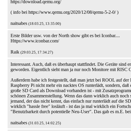
https://download.qemu.org/
( info bei https://www.qemu.org/2020/12/08/qemu-5-2-0/ )
naitsabes
(18.03.25, 13:35.00)
Erste Bilder usw. von der North show gibt es bei Iconbar....
Https://www.iconbar.com/
Raik
(29.03.25, 17:34.27)
Interessant. Auch, daß es überhaupt stattfindet. Die Geräte sind e
geworden. Eigentlich sieht man ja nur noch Monitore mit RISC 
Außerdem habe ich festgestellt, daß man jetzt bei ROOL auf de
Raspberry Pi nicht mehr ein nacktes OS runterlädt, sondern, daß 
große SD Card als Download vorhanden ist - mit Zusatzprogramm
schönen Zusammenstellung. Wenn das dann wirklich auch noch so
jemand, der das nicht kennt, das einfach nur runterlädt auf die S
wirklich "hassle free" losläuft - ist das ja mal wirklich ein Fortsch
"Benutzbarkeit durch potentielle Neu-User". Das gab es m.E. bei
naitsabes
(31.03.25, 14:02.25)