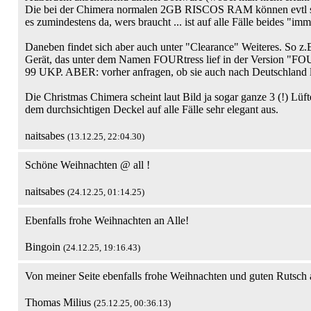
Die bei der Chimera normalen 2GB RISCOS RAM können evtl so
es zumindestens da, wers braucht ... ist auf alle Fälle beides "im
Daneben findet sich aber auch unter "Clearance" Weiteres. So z.B
Gerät, das unter dem Namen FOURtress lief in der Version "FOUR
99 UKP. ABER: vorher anfragen, ob sie auch nach Deutschland 
Die Christmas Chimera scheint laut Bild ja sogar ganze 3 (!) Lüft
dem durchsichtigen Deckel auf alle Fälle sehr elegant aus.
naitsabes
(13.12.25, 22:04.30)
Schöne Weihnachten @ all !
naitsabes
(24.12.25, 01:14.25)
Ebenfalls frohe Weihnachten an Alle!
Bingoin
(24.12.25, 19:16.43)
Von meiner Seite ebenfalls frohe Weihnachten und guten Rutsch a
Thomas Milius
(25.12.25, 00:36.13)