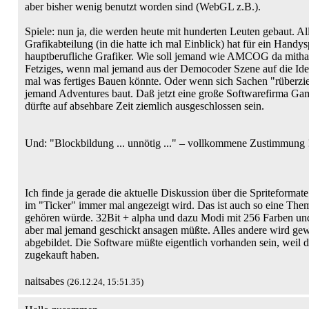
aber bisher wenig benutzt worden sind (WebGL z.B.).
Spiele: nun ja, die werden heute mit hunderten Leuten gebaut. All
Grafikabteilung (in die hatte ich mal Einblick) hat für ein Handys
hauptberufliche Grafiker. Wie soll jemand wie AMCOG da mitha
Fetziges, wenn mal jemand aus der Democoder Szene auf die Id
mal was fertiges Bauen könnte. Oder wenn sich Sachen "rüberzi
jemand Adventures baut. Daß jetzt eine große Softwarefirma Ga
dürfte auf absehbare Zeit ziemlich ausgeschlossen sein.
Und: "Blockbildung ... unnötig ..." – vollkommene Zustimmung 
Ich finde ja gerade die aktuelle Diskussion über die Spriteformate 
im "Ticker" immer mal angezeigt wird. Das ist auch so eine The
gehören würde. 32Bit + alpha und dazu Modi mit 256 Farben un
aber mal jemand geschickt ansagen müßte. Alles andere wird ge
abgebildet. Die Software müßte eigentlich vorhanden sein, weil 
zugekauft haben.
naitsabes
(26.12.24, 15:51.35)