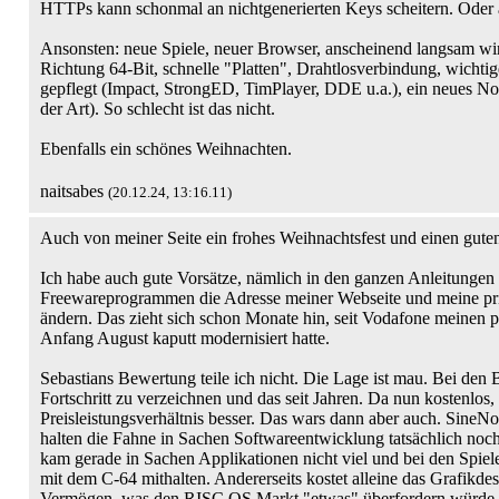
HTTPs kann schonmal an nichtgenerierten Keys scheitern. Oder 
Ansonsten: neue Spiele, neuer Browser, anscheinend langsam wi
Richtung 64-Bit, schnelle "Platten", Drahtlosverbindung, wicht
gepflegt (Impact, StrongED, TimPlayer, DDE u.a.), ein neues No
der Art). So schlecht ist das nicht.
Ebenfalls ein schönes Weihnachten.
naitsabes
(20.12.24, 13:16.11)
Auch von meiner Seite ein frohes Weihnachtsfest und einen gute
Ich habe auch gute Vorsätze, nämlich in den ganzen Anleitunge
Freewareprogrammen die Adresse meiner Webseite und meine pr
ändern. Das zieht sich schon Monate hin, seit Vodafone meinen p
Anfang August kaputt modernisiert hatte.
Sebastians Bewertung teile ich nicht. Die Lage ist mau. Bei den 
Fortschritt zu verzeichnen und das seit Jahren. Da nun kostenlos,
Preisleistungsverhältnis besser. Das wars dann aber auch. Si
halten die Fahne in Sachen Softwareentwicklung tatsächlich noch 
kam gerade in Sachen Applikationen nicht viel und bei den Spiel
mit dem C-64 mithalten. Andererseits kostet alleine das Grafikde
Vermögen, was den RISC OS Markt "etwas" überfordern würde.