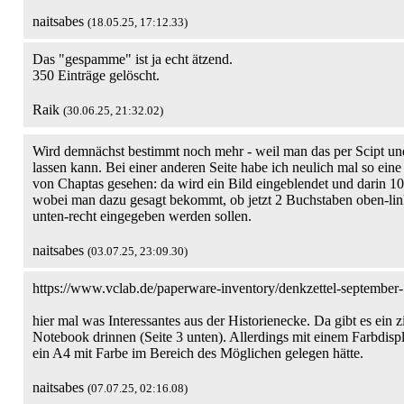
naitsabes
(18.05.25, 17:12.33)
Das "gespamme" ist ja echt ätzend.
350 Einträge gelöscht.
Raik
(30.06.25, 21:32.02)
Wird demnächst bestimmt noch mehr - weil man das per Scipt und
lassen kann. Bei einer anderen Seite habe ich neulich mal so ein
von Chaptas gesehen: da wird ein Bild eingeblendet und darin 10
wobei man dazu gesagt bekommt, ob jetzt 2 Buchstaben oben-lin
unten-recht eingegeben werden sollen.
naitsabes
(03.07.25, 23:09.30)
https://www.vclab.de/paperware-inventory/denkzettel-september
hier mal was Interessantes aus der Historienecke. Da gibt es ein 
Notebook drinnen (Seite 3 unten). Allerdings mit einem Farbdispl
ein A4 mit Farbe im Bereich des Möglichen gelegen hätte.
naitsabes
(07.07.25, 02:16.08)