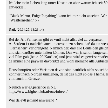
Ich lebe mein Leben lang unter Kastanien aber warum ich seit 50
entwickle...
"Black Mirror, Folge Plaything" kann ich mir nicht ansehen. Wir
"Westfernsehen" ;-)
Raik
(29.04.25, 13:23.14)
Bei der Art Fernsehen gibt es vmtl nicht allzuviel zu verpassen.
Außerdem ist natürlich auch interessant zu sehen, daß da ein wese
"Fernsehen" verlorengeht. Nämlich der, daß alle Leute den glei
und sich darüber unterhalten können. Das war ja schon lange schw
viel Film gab (bei > 20 Kanälen) und jetzt wird es gewissermaße
da immer eine paywall davorsitzt und wohl niemand alle Anbieter
Heuschnupfen oder Varianten davon sind natürlich nicht so schön
könntest nach Norden umziehen, da ist das nicht so das Thema. I
vmtl auch in Grenzen.
Neulich war eXperience in NL
https://www.bigbenclub.nl/rox/info/en/
War da evtl jemand anwesend ?