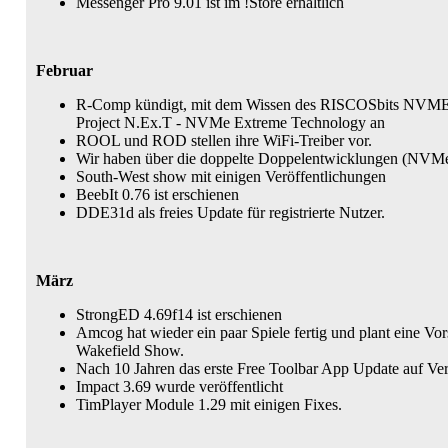
Messenger Pro 9.01 ist im !Store erhältlich
Februar
R-Comp kündigt, mit dem Wissen des RISCOSbits NVME
Project N.Ex.T - NVMe Extreme Technology an
ROOL und ROD stellen ihre WiFi-Treiber vor.
Wir haben über die doppelte Doppelentwicklungen (NVMe u
South-West show mit einigen Veröffentlichungen
BeebIt 0.76 ist erschienen
DDE31d als freies Update für registrierte Nutzer.
März
StrongED 4.69f14 ist erschienen
Amcog hat wieder ein paar Spiele fertig und plant eine Vor
Wakefield Show.
Nach 10 Jahren das erste Free Toolbar App Update auf Ver
Impact 3.69 wurde veröffentlicht
TimPlayer Module 1.29 mit einigen Fixes.