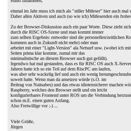
Hallo zusammen,
einmal im Jahr muss ich mich als "stiller Mitleser" hier auch mal w
Daher allen Aktiven und auch (so wie ich) Mitlesenden ein frohe
Zu der Browser-Diskussion auch ein paar Worte. Diese zieht sich 
durch die RISC OS-Szene und man kommt immer
zum selben Ergebnis: entweder sind die personellen/zeitlichen R
kommen auch in Zukunft nicht mehr) oder man
arbeitet mit einer "Light-Version" ala Netsurf usw. (wobei ich m
Seiten prima klar komme, zumal mir das
minimalistische an diesem Browser auch gut gefällt).
Irgendwo hat mal gestanden, dass es für RISC OS auch X-Server 
Jahren hatte ich so ein Teil auf dem RiscPC am laufen,
was aber sehr wackelig lief und auch ein wenig herumgeschraube
soweit hatte. Wenn man da ansetzen würde (s.O. im
Beitrag von Naitsabes) und das etwas idiotensicherer machen wü
Raspberry, welches den Browser stellt und ein leicht
konfigurierbares Frontend unter ROS um die Verbindung herzuste
schon m.E. einen guten Anfang.
Also Freiwillige vor ;-) ...
Viele Grüße,
Jürgen