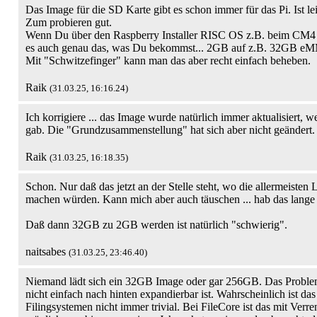
Das Image für die SD Karte gibt es schon immer für das Pi. Ist l
Zum probieren gut.
Wenn Du über den Raspberry Installer RISC OS z.B. beim CM4 
es auch genau das, was Du bekommst... 2GB auf z.B. 32GB eM
Mit "Schwitzefinger" kann man das aber recht einfach beheben.
Raik
(31.03.25, 16:16.24)
Ich korrigiere ... das Image wurde natürlich immer aktualisiert, w
gab. Die "Grundzusammenstellung" hat sich aber nicht geändert.
Raik
(31.03.25, 16:18.35)
Schon. Nur daß das jetzt an der Stelle steht, wo die allermeisten
machen würden. Kann mich aber auch täuschen ... hab das lange 
Daß dann 32GB zu 2GB werden ist natürlich "schwierig".
naitsabes
(31.03.25, 23:46.40)
Niemand lädt sich ein 32GB Image oder gar 256GB. Das Problem 
nicht einfach nach hinten expandierbar ist. Wahrscheinlich ist da
Filingsystemen nicht immer trivial. Bei FileCore ist das mit Ver