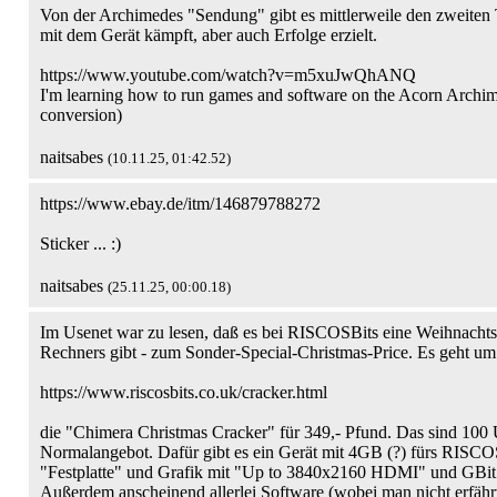
Von der Archimedes "Sendung" gibt es mittlerweile den zweiten Te
mit dem Gerät kämpft, aber auch Erfolge erzielt.
https://www.youtube.com/watch?v=m5xuJwQhANQ
I'm learning how to run games and software on the Acorn Archi
conversion)
naitsabes
(10.11.25, 01:42.52)
https://www.ebay.de/itm/146879788272
Sticker ... :)
naitsabes
(25.11.25, 00:00.18)
Im Usenet war zu lesen, daß es bei RISCOSBits eine Weihnachtsv
Rechners gibt - zum Sonder-Special-Christmas-Price. Es geht um 
https://www.riscosbits.co.uk/cracker.html
die "Chimera Christmas Cracker" für 349,- Pfund. Das sind 10
Normalangebot. Dafür gibt es ein Gerät mit 4GB (?) fürs RIS
"Festplatte" und Grafik mit "Up to 3840x2160 HDMI" und GBit 
Außerdem anscheinend allerlei Software (wobei man nicht erfährt