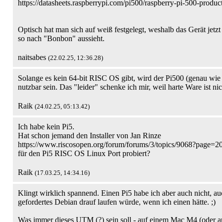
https://datasheets.raspberrypi.com/pi500/raspberry-pi-500-product
Optisch hat man sich auf weiß festgelegt, weshalb das Gerät jetzt
so nach "Bonbon" aussieht.
naitsabes
(22.02.25, 12:36.28)
Solange es kein 64-bit RISC OS gibt, wird der Pi500 (genau wie d
nutzbar sein. Das "leider" schenke ich mir, weil harte Ware ist ni
Raik
(24.02.25, 05:13.42)
Ich habe kein Pi5.
Hat schon jemand den Installer von Jan Rinze
https://www.riscosopen.org/forum/forums/3/topics/9068?page=2
für den Pi5 RISC OS Linux Port probiert?
Raik
(17.03.25, 14:34.16)
Klingt wirklich spannend. Einen Pi5 habe ich aber auch nicht, a
gefordertes Debian drauf laufen würde, wenn ich einen hätte. ;)
Was immer dieses UTM (?) sein soll - auf einem Mac M4 (oder a