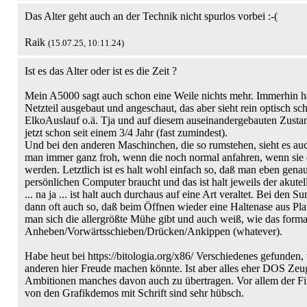
Das Alter geht auch an der Technik nicht spurlos vorbei :-(
Raik
(15.07.25, 10:11.24)
Ist es das Alter oder ist es die Zeit ?
Mein A5000 sagt auch schon eine Weile nichts mehr. Immerhin h
Netzteil ausgebaut und angeschaut, das aber sieht rein optisch s
ElkoAuslauf o.ä. Tja und auf diesem auseinandergebauten Zusta
jetzt schon seit einem 3/4 Jahr (fast zumindest).
Und bei den anderen Maschinchen, die so rumstehen, sieht es auch
man immer ganz froh, wenn die noch normal anfahren, wenn sie 
werden. Letztlich ist es halt wohl einfach so, daß man eben gena
persönlichen Computer braucht und das ist halt jeweils der akutel
... na ja ... ist halt auch durchaus auf eine Art veraltet. Bei den S
dann oft auch so, daß beim Öffnen wieder eine Haltenase aus Pla
man sich die allergrößte Mühe gibt und auch weiß, wie das forma
Anheben/Vorwärtsschieben/Drücken/Ankippen (whatever).
Habe heut bei https://bitologia.org/x86/ Verschiedenes gefunden,
anderen hier Freude machen könnte. Ist aber alles eher DOS Zeug
Ambitionen manches davon auch zu übertragen. Vor allem der Fir
von den Grafikdemos mit Schrift sind sehr hübsch.