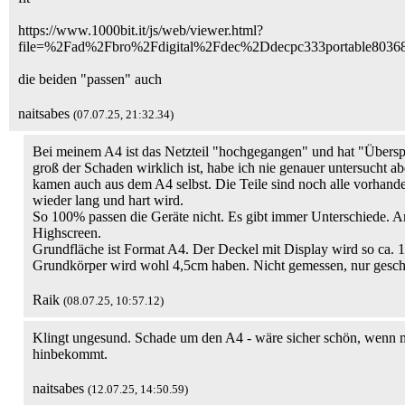
https://www.1000bit.it/js/web/viewer.html?
file=%2Fad%2Fbro%2Fdigital%2Fdec%2Ddecpc333portable8036
die beiden "passen" auch
naitsabes
(07.07.25, 21:32.34)
Bei meinem A4 ist das Netzteil "hochgegangen" und hat "Übersp
groß der Schaden wirklich ist, habe ich nie genauer untersucht 
kamen auch aus dem A4 selbst. Die Teile sind noch alle vorhande
wieder lang und hart wird.
So 100% passen die Geräte nicht. Es gibt immer Unterschiede. Am
Highscreen.
Grundfläche ist Format A4. Der Deckel mit Display wird so ca. 1
Grundkörper wird wohl 4,5cm haben. Nicht gemessen, nur geschä
Raik
(08.07.25, 10:57.12)
Klingt ungesund. Schade um den A4 - wäre sicher schön, wenn 
hinbekommt.
naitsabes
(12.07.25, 14:50.59)