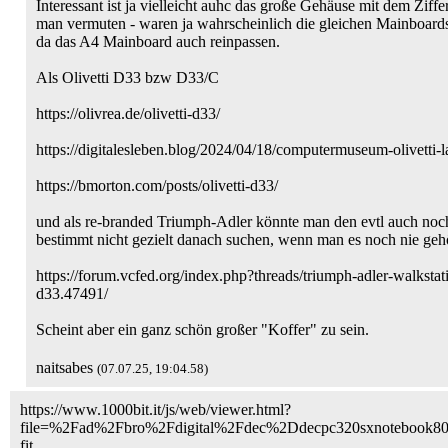
Interessant ist ja vielleicht auhc das große Gehäuse mit dem Zif
man vermuten - waren ja wahrscheinlich die gleichen Mainboards
da das A4 Mainboard auch reinpassen.
Als Olivetti D33 bzw D33/C
https://olivrea.de/olivetti-d33/
https://digitalesleben.blog/2024/04/18/computermuseum-olivetti-
https://bmorton.com/posts/olivetti-d33/
und als re-branded Triumph-Adler könnte man den evtl auch noc
bestimmt nicht gezielt danach suchen, wenn man es noch nie gehö
https://forum.vcfed.org/index.php?threads/triumph-adler-walkstati
d33.47491/
Scheint aber ein ganz schön großer "Koffer" zu sein.
naitsabes
(07.07.25, 19:04.58)
https://www.1000bit.it/js/web/viewer.html?
file=%2Fad%2Fbro%2Fdigital%2Fdec%2Ddecpc320sxnotebook8
fit