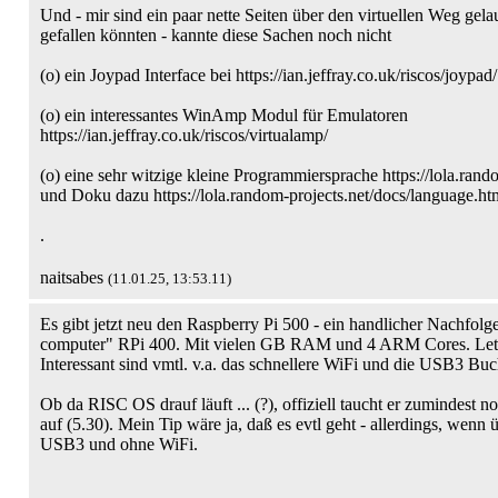
Und - mir sind ein paar nette Seiten über den virtuellen Weg gelau
gefallen könnten - kannte diese Sachen noch nicht
(o) ein Joypad Interface bei https://ian.jeffray.co.uk/riscos/joypad/
(o) ein interessantes WinAmp Modul für Emulatoren
https://ian.jeffray.co.uk/riscos/virtualamp/
(o) eine sehr witzige kleine Programmiersprache https://lola.rand
und Doku dazu https://lola.random-projects.net/docs/language.ht
.
naitsabes
(11.01.25, 13:53.11)
Es gibt jetzt neu den Raspberry Pi 500 - ein handlicher Nachfolg
computer" RPi 400. Mit vielen GB RAM und 4 ARM Cores. Letzt
Interessant sind vmtl. v.a. das schnellere WiFi und die USB3 Buc
Ob da RISC OS drauf läuft ... (?), offiziell taucht er zumindest n
auf (5.30). Mein Tip wäre ja, daß es evtl geht - allerdings, wenn
USB3 und ohne WiFi.