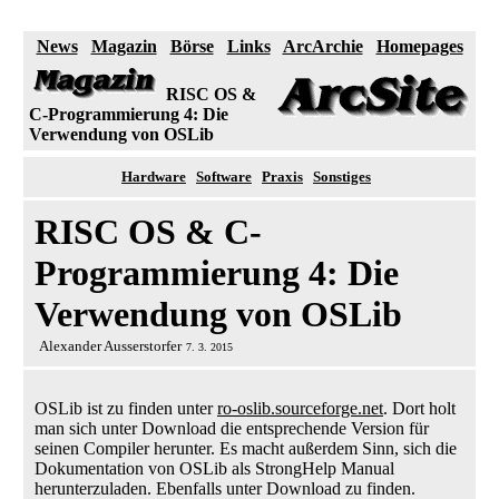
News
Magazin
Börse
Links
ArcArchie
Homepages
RISC OS &
C-Programmierung 4: Die
Verwendung von OSLib
Hardware
Software
Praxis
Sonstiges
RISC OS & C-
Programmierung 4: Die
Verwendung von OSLib
Alexander Ausserstorfer
7. 3. 2015
OSLib ist zu finden unter
ro-oslib.sourceforge.net
. Dort holt
man sich unter Download die entsprechende Version für
seinen Compiler herunter. Es macht außerdem Sinn, sich die
Dokumentation von OSLib als StrongHelp Manual
herunterzuladen. Ebenfalls unter Download zu finden.