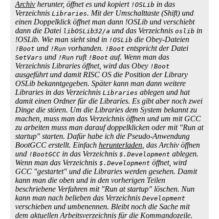
Archiv
herunter, öffnet es und kopiert
in das
!OSLib
Verzeichnis
. Mit der Umschalttaste (Shift) und
Libraries
einen Doppelklick öffnet man dann !OSLib und verschiebt
dann die Datei
und das Verzeichnis
in
libOSLib32/a
oslib
!OSLib. Wie man sieht sind in
die Obey-Dateien
!OSLib
und
vorhanden.
entspricht der Datei
!Boot
!Run
!Boot
und
ruft
auf. Wenn man das
SetVars
!Run
!Boot
Verzeichnis Libraries öffnet, wird das Obey
!Boot
ausgeführt und damit RISC OS die Position der Library
OSLib bekanntgegeben. Später kann man dann weitere
Libraries in das Verzeichnis
ablegen und hat
Libraries
damit einen Ordner für die Libraries. Es gibt aber noch zwei
Dinge die stören. Um die Libraries dem System bekannt zu
machen, muss man das Verzeichnis öffnen und um mit GCC
zu arbeiten muss man darauf doppelklicken oder mit "Run at
startup" starten. Dafür habe ich die Pseudo-Anwendung
BootGCC erstellt. Einfach
herunterladen
, das Archiv öffnen
und
in das Verzeichnis
ablegen.
!BootGCC
$.Development
Wenn man das Verzeichnis
öffnet, wird
$.Development
GCC "gestartet" und die Libraries werden gesehen. Damit
kann man die oben und in den vorherigen Teilen
beschriebene Verfahren mit "Run at startup" löschen. Nun
kann man nach belieben das Verzeichnis
Development
verschieben und umbenennen. Bleibt noch die Sache mit
dem aktuellen Arbeitsverzeichnis für die Kommandozeile.