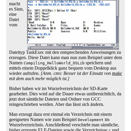
macht
es Sinn,
eine
Datei
vom
Dateityp TaskExec mit den entsprechenden Anweisungen zu
erzeugen. Diese Datei kann man nun zum Beispiel unter dem
Namen
speichern und
Compiling_HelloWorld_OSLib
mittels einem Doppelklick ganz bequem vom Desktop aus
wieder aufrufen.
[Anm. cms: Besser ist der Einsatz von
make
mit dem auch mehr möglich ist.]
Bisher haben wir im Wurzelverzeichnis der SD-Karte
gearbeitet. Dies wird auf die Dauer etwas unübersichtlich, da
jetzt dort sämtliche Dateien und Ordner von GCC
reingeschrieben werden. Aber das lässt sich ändern.
Man erzeugt dazu erst einmal ein Verzeichnis mit einem
geeigneten Namen wie zum Beispiel
im
Development
Wurzelverzeichnis. Anschließend verschiebt man sämtliche,
bisher erzeugte ELF-Dateien sowie die Verzeichnisse
und
c