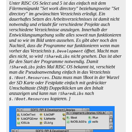
Unter RISC OS Select und 5 ist das einfach mit dem
Filermenüpunkt "Set work directory" beziehungsweise "Set
directory" im gewünschten Verzeichnis erledigt. Ein
dauerhaftes Setzen des Arbeitsverzeichnisses ist damit nicht
notwendig und erlaubt für verschiedene Projekte auch
verschiedene Verzeichnisse anzulegen. Innerhalb der
Entwicklungsumgebung sollte alles soweit nun funktionieren
und so wie im Bild unten aussehen. Es gibt aber noch den
Nachteil, dass die Programme nur funktionieren wenn man
vorher das Verzeichnis
öffnet. Macht man
$.Development
dies nicht, so wird
nicht gesehen. Das ist aber
!SharedLibs
für den Start der Programme notwendig. Damit
jedes Mal RISC OS bekannt ist, verschiebt
!SharedLibs
man die Pseudoanwendung einfach in das Verzeichnis
. Dazu muss man !Boot in der Wurzel
$.!Boot.Resources
der SD Karte oder Festplatte einfach mit gedrückter
Umschalttaste (Shift) Doppelklicken um den Inhalt
anzuzeigen und kann nun
nach
!SharedLibs
kopieren. ]
$.!Boot.Resources